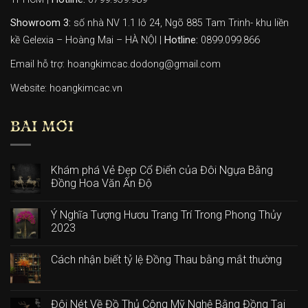
Showroom 3:
số nhà NV 1.1 lô 24, Ngõ 885 Tam Trinh- khu liền
kề Gelexia – Hoàng Mai – HÀ NỘI |
Hotline:
0899.099.866
Email hỗ trợ: hoangkimcac.dodong@gmail.com
Website:
hoangkimcac.vn
BÀI MỚI
Khám phá Vẻ Đẹp Cổ Điển của Đôi Ngựa Bằng
Đồng Hoa Văn Ấn Độ
Ý Nghĩa Tượng Hươu Trang Trí Trong Phong Thủy
2023
Cách nhận biết tỷ lệ Đồng Thau bằng mắt thường
Đôi Nét Về Đồ Thủ Công Mỹ Nghệ Bằng Đồng Tại