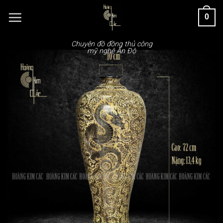
Chuyển
0
đến
nội
dung
Chuyên đồ đồng thủ công
mỹ nghệ Ấn Độ