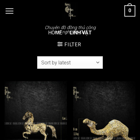
Chuyển
0
đến
nội
dung
Chuyên đồ đồng thủ công
mỹ nghệ Ấn Độ
HOME
/
LINH VẬT
FILTER