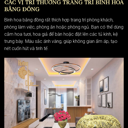
CÁC VỊ TRÍ THƯỜNG TRANG TRÍ BÌNH HOA
BẰNG ĐỒNG
Bình hoa bằng đồng rất thích hợp trang trí phòng khách,
phòng làm việc, phòng ăn hoặc phòng ngủ. Bạn có thể dùng
cắm hoa tươi, hoa giả để bàn hoặc đặt lên các tủ kính, kệ
trưng bày. Màu sắc ánh vàng, giúp không gian ấm áp, tạo
nét cuốn hút và tinh tế.