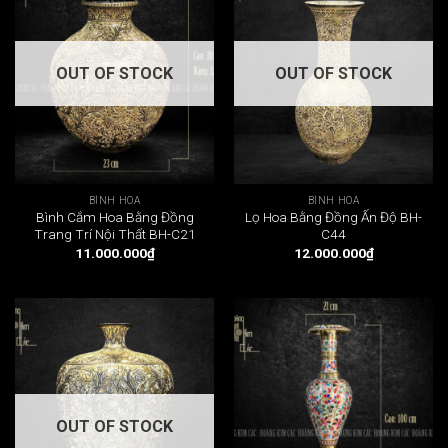
OUT OF STOCK
OUT OF STOCK
BÌNH HOA
BÌNH HOA
Bình Cắm Hoa Bằng Đồng
Lọ Hoa Bằng Đồng Ấn Độ BH-
Trang Trí Nội Thất BH-C21
C44
11.000.000
₫
12.000.000
₫
OUT OF STOCK