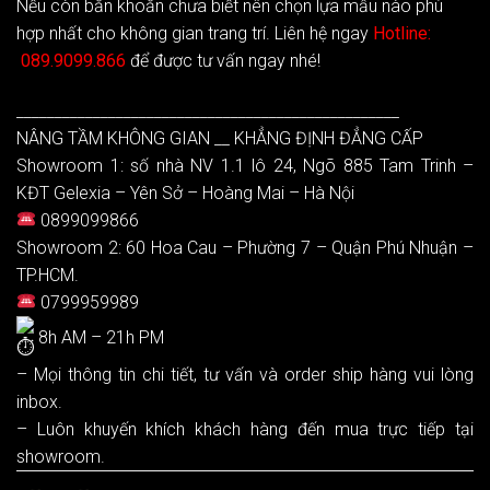
Nếu còn băn khoăn chưa biết nên chọn lựa mẫu nào phù
hợp nhất cho không gian trang trí. Liên hệ ngay
Hotline:
089.9099.866
để được tư vấn ngay nhé!
__________________________________________________
NÂNG TẦM KHÔNG GIAN __ KHẲNG ĐỊNH ĐẲNG CẤP
Showroom 1: số nhà NV 1.1 lô 24, Ngõ 885 Tam Trinh –
KĐT Gelexia – Yên Sở – Hoàng Mai – Hà Nội
0899099866
Showroom 2: 60 Hoa Cau – Phường 7 – Quận Phú Nhuận –
TP.HCM.
0799959989
8h AM – 21h PM
– Mọi thông tin chi tiết, tư vấn và order ship hàng vui lòng
inbox.
– Luôn khuyến khích khách hàng đến mua trực tiếp tại
showroom.