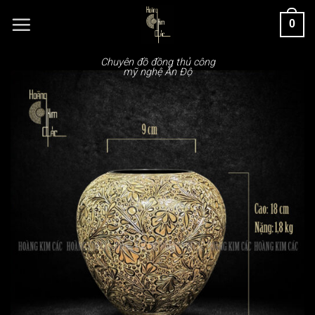
Chuyển
0
đến
nội
dung
Chuyên đồ đồng thủ công
mỹ nghệ Ấn Độ