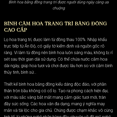
Bình hoa bằng đồng trang trí được người dùng ngày càng ưa
chuộng
BÌNH CẮM HOA TRANG TRÍ BẰNG ĐỒNG
CAO CẤP
Lọ hoa trang trí, được làm từ đồng thau 100%. Nhập khẩu
trực tiếp từ Ấn Độ, có giấy tờ kiểm định và nguồn gốc rõ
ràng. Vì làm từ đồng nên
bình hoa
luôn sáng màu, không bị rỉ
sét sau thời gian dài sử dụng. Có thể chứa nước cắm hoa
dài ngày, giúp hoa tươi và chơi được lâu hơn so với cắm bình
thủy tinh, bình sứ…
Thiết kế bình hoa bằng đồng kiểu dáng độc đáo, với phần
thân tròn bầu không có cổ lọ. Tạo ra phong cách hiện đại,
với màu sắc vàng bắt mắt mang cảm giác tươi mới, tràn
đầy sức sống. Các hoa văn đa dạng, mang ý nghĩa may
mắn và tài lộc cho gia chủ. Chúng được chạm khắc vô cùng
tinh tế, từ những nghệ nhân hàng đầu chuyên về đồ mỹ nghệ