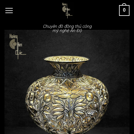
Chuyển
0
đến
nội
dung
Chuyên đồ đồng thủ công
mỹ nghệ Ấn Độ