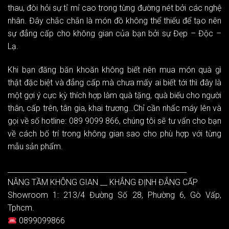
thau, đòi hỏi sự tỉ mỉ cao trong từng đường nét bởi các nghệ
nhân. Đây chắc chắn là món đồ không thể thiếu để tạo nên
sự đẳng cấp cho không gian của bạn bởi sự Đẹp – Độc –
Lạ.
Khi bạn đăng băn khoăn không biết nên mua món quà gì
thật đặc biệt và đẳng cấp mà chưa mấy ai biết tới thì đây là
một gợi ý cực kỳ thích hợp làm quà tặng, quà biếu cho người
thân, cấp trên, tân gia, khai trương…Chỉ cần nhấc máy lên và
gọi về số hotline: 089 9099 866, chúng tôi sẽ tư vấn cho bạn
về cách bố trí trong không gian sao cho phù hợp với từng
mẫu sản phẩm.
__________________________________________________
NÂNG TẦM KHÔNG GIAN __ KHẲNG ĐỊNH ĐẲNG CẤP
Showroom 1: 213/4 Đường Số 28, Phường 6, Gò Vấp,
Tphcm.
0899099866