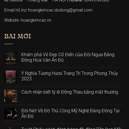
kề Gelexia – Hoàng Mai – HÀ NỘI |
Hotline:
0899.099.866
Email hỗ trợ: hoangkimcac.dodong@gmail.com
Website:
hoangkimcac.vn
BÀI MỚI
Khám phá Vẻ Đẹp Cổ Điển của Đôi Ngựa Bằng
Đồng Hoa Văn Ấn Độ
Ý Nghĩa Tượng Hươu Trang Trí Trong Phong Thủy
2023
Cách nhận biết tỷ lệ Đồng Thau bằng mắt thường
Đôi Nét Về Đồ Thủ Công Mỹ Nghệ Bằng Đồng Tại
Ấn Độ