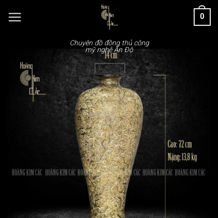
Chuyển
0
đến
nội
dung
Chuyên đồ đồng thủ công
mỹ nghệ Ấn Độ