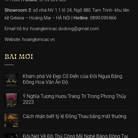
Showroom 3:
số nhà NV 1.1 lô 24, Ngõ 885 Tam Trinh- khu liền
kề Gelexia – Hoàng Mai – HÀ NỘI |
Hotline:
0899.099.866
Email hỗ trợ: hoangkimcac.dodong@gmail.com
Website:
hoangkimcac.vn
BÀI MỚI
Khám phá Vẻ Đẹp Cổ Điển của Đôi Ngựa Bằng
Đồng Hoa Văn Ấn Độ
Ý Nghĩa Tượng Hươu Trang Trí Trong Phong Thủy
2023
Cách nhận biết tỷ lệ Đồng Thau bằng mắt thường
Đôi Nét Về Đồ Thủ Công Mỹ Nghệ Bằng Đồng Tại