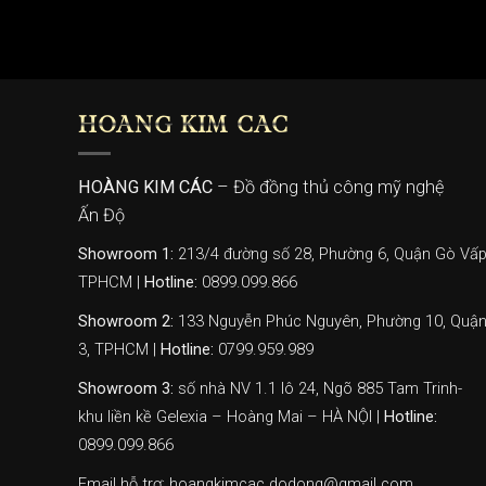
HOÀNG KIM CÁC
HOÀNG KIM CÁC
– Đồ đồng thủ công mỹ nghệ
Ấn Độ
Showroom 1:
213/4 đường số 28, Phường 6, Quận Gò Vấp
TPHCM |
Hotline:
0899.099.866
Showroom 2:
133 Nguyễn Phúc Nguyên, Phường 10, Quậ
3, TPHCM |
Hotline:
0799.959.989
Showroom 3:
số nhà NV 1.1 lô 24, Ngõ 885 Tam Trinh-
khu liền kề Gelexia – Hoàng Mai – HÀ NỘI |
Hotline:
0899.099.866
Email hỗ trợ: hoangkimcac.dodong@gmail.com