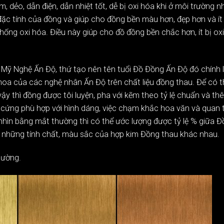
dẻo, dẫn điện, dẫn nhiệt tốt, dễ bị oxi hóa khi ở môi trường n
ặc tính của đồng và giúp cho đồng bền màu hơn, đẹp hơn và ít 
ống oxi hóa. Điều này giúp cho đồ đồng bền chắc hơn, ít bị ox
 Mỹ Nghệ Ấn Độ, thứ tạo nên tên tuổi Đồ Đồng Ấn Độ đó chính 
oa của các nghệ nhân Ấn Độ trên chất liệu đồng thau. Để có t
 thì đồng được tôi luyện, pha với kẽm theo tỷ lệ chuẩn và th
ứng phù hợp với hình dáng, việc chạm khắc hoa văn và quan 
hìn bằng mắt thường thì có thể ước lượng được tỷ lệ % giữa Đ
a những tính chất, màu sắc của hợp kim Đồng thau khác nhau.
hường.