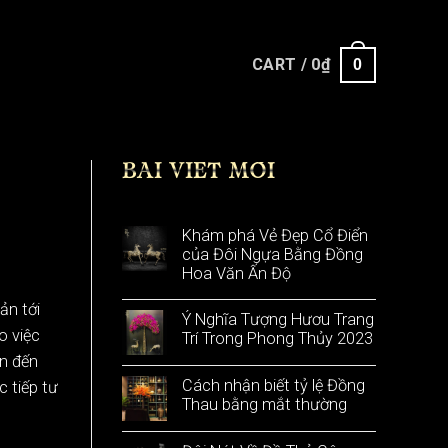
CART /
0
₫
0
BÀI VIẾT MỚI
Khám phá Vẻ Đẹp Cổ Điển
của Đôi Ngựa Bằng Đồng
Hoa Văn Ấn Độ
ản tới
Ý Nghĩa Tượng Hươu Trang
o việc
Trí Trong Phong Thủy 2023
an đến
Cách nhận biết tỷ lệ Đồng
c tiếp tư
Thau bằng mắt thường