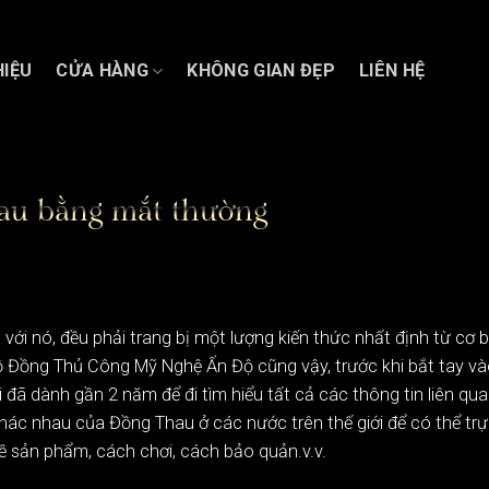
HIỆU
CỬA HÀNG
KHÔNG GIAN ĐẸP
LIÊN HỆ
hau bằng mắt thường
với nó, đều phải trang bị một lượng kiến thức nhất định từ cơ b
 Đồng Thủ Công Mỹ Nghệ Ấn Độ cũng vậy, trước khi bắt tay và
đã dành gần 2 năm để đi tìm hiểu tất cả các thông tin liên qu
hác nhau của Đồng Thau ở các nước trên thế giới để có thể trự
về sản phẩm, cách chơi, cách bảo quản.v.v.