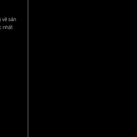
ị về sản
c nhất