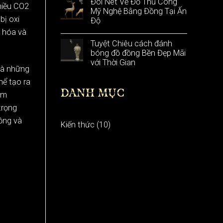
Đôi Nét Về Đồ Thủ Công
hiều CO2
Mỹ Nghệ Bằng Đồng Tại Ấn
bị oxi
Độ
i hóa và
Tuyệt Chiêu cách đánh
bóng đồ đồng Bền Đẹp Mãi
với Thời Gian
là những
hể tạo ra
DANH MỤC
êm
trọng
ồng và
Kiến thức
(10)