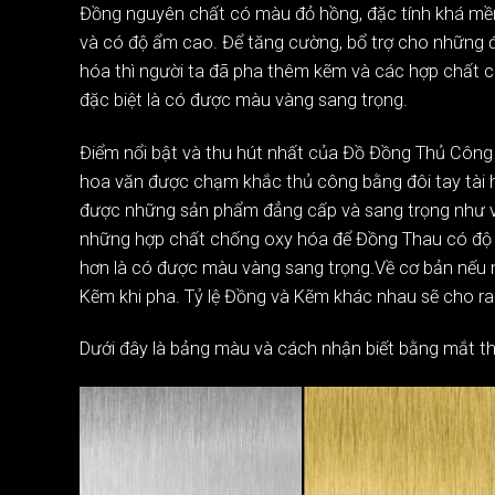
Đồng nguyên chất có màu đỏ hồng, đặc tính khá mềm, 
và có độ ẩm cao. Để tăng cường, bổ trợ cho những đ
hóa thì người ta đã pha thêm kẽm và các hợp chất ch
đặc biệt là có được màu vàng sang trọng.
Điểm nổi bật và thu hút nhất của Đồ Đồng Thủ Công
hoa văn được chạm khắc thủ công bằng đôi tay tài h
được những sản phẩm đẳng cấp và sang trọng như vậy
những hợp chất chống oxy hóa để Đồng Thau có độ c
hơn là có được màu vàng sang trọng.Về cơ bản nếu n
Kẽm khi pha. Tỷ lệ Đồng và Kẽm khác nhau sẽ cho r
Dưới đây là bảng màu và cách nhận biết bằng mắt t