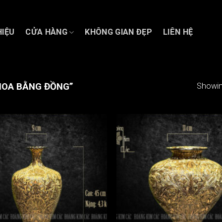
HIỆU
CỬA HÀNG
KHÔNG GIAN ĐẸP
LIÊN HỆ
HOA BẰNG ĐỒNG”
Showin