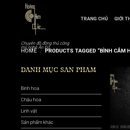
Chuyển
đến
nội
TRANG CHỦ
GIỚI T
dung
Chuyên đồ đồng thủ công
mỹ nghệ Ấn Độ
HOME
/
PRODUCTS TAGGED “BÌNH CẮM 
DANH MỤC SẢN PHẨM
Bình hoa
Chậu hoa
Linh vật
Sản phẩm khác