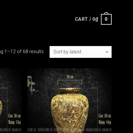
CART /
0
₫
0
g 1–12 of 68 results