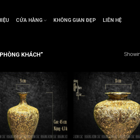
HIỆU
CỬA HÀNG
KHÔNG GIAN ĐẸP
LIÊN HỆ
 PHÒNG KHÁCH”
Showin