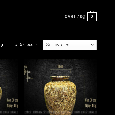
CART /
0
₫
0
g 1–12 of 67 results