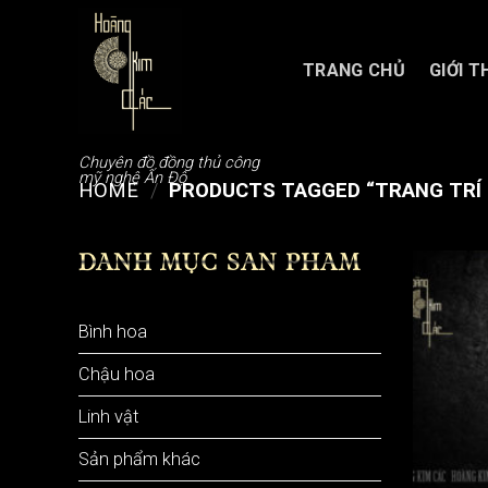
Chuyển
đến
nội
TRANG CHỦ
GIỚI T
dung
Chuyên đồ đồng thủ công
mỹ nghệ Ấn Độ
HOME
/
PRODUCTS TAGGED “TRANG TRÍ
DANH MỤC SẢN PHẨM
Bình hoa
Chậu hoa
Linh vật
Sản phẩm khác