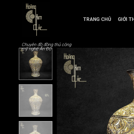
Chuyển
đến
nội
TRANG CHỦ
GIỚI T
dung
Chuyên đồ đồng thủ công
mỹ nghệ Ấn Độ