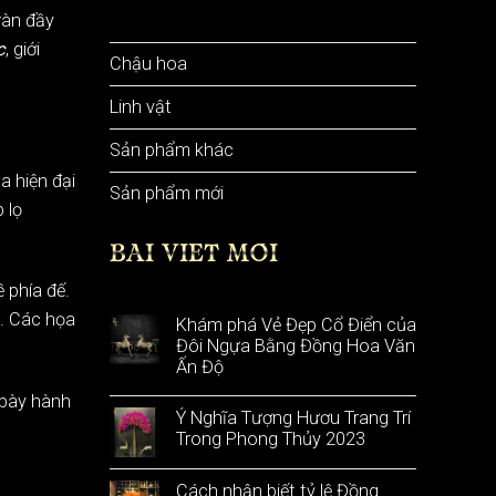
Bình hoa
ràn đầy
c
, giới
Chậu hoa
Linh vật
Sản phẩm khác
a hiện đại
Sản phẩm mới
 lọ
BÀI VIẾT MỚI
 phía đế.
t. Các họa
Khám phá Vẻ Đẹp Cổ Điển của
Đôi Ngựa Bằng Đồng Hoa Văn
Ấn Độ
 bày hành
Ý Nghĩa Tượng Hươu Trang Trí
Trong Phong Thủy 2023
Cách nhận biết tỷ lệ Đồng