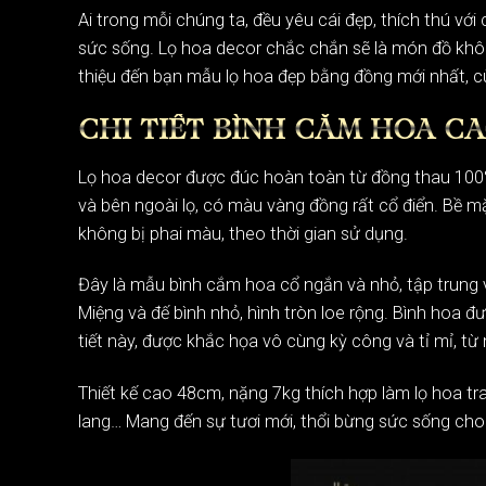
Ai trong mỗi chúng ta, đều yêu cái đẹp, thích thú vớ
sức sống. Lọ hoa decor chắc chắn sẽ là món đồ khô
thiệu đến bạn mẫu lọ hoa đẹp bằng đồng mới nhất, c
CHI TIẾT BÌNH CẮM HOA C
Lọ hoa decor được đúc hoàn toàn từ đồng thau 100%, 
và bên ngoài lọ, có màu vàng đồng rất cổ điển. Bề m
không bị phai màu, theo thời gian sử dụng.
Đây là mẫu bình cắm hoa cổ ngắn và nhỏ, tập trung 
Miệng và đế bình nhỏ, hình tròn loe rộng. Bình hoa 
tiết này, được khắc họa vô cùng kỳ công và tỉ mỉ, 
Thiết kế cao 48cm, nặng 7kg thích hợp làm
lọ hoa tr
lang… Mang đến sự tươi mới, thổi bừng sức sống cho 