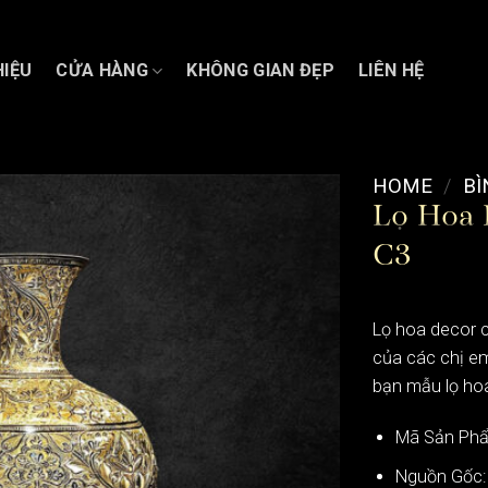
HIỆU
CỬA HÀNG
KHÔNG GIAN ĐẸP
LIÊN HỆ
HOME
/
BÌ
Lọ Hoa 
C3
Lọ hoa decor c
của các chị em
bạn mẫu lọ hoa
Mã Sản Ph
Nguồn Gốc: