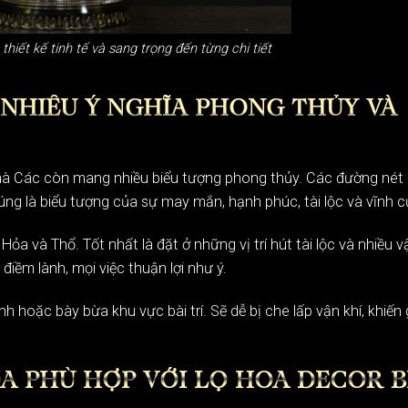
hiết kế tinh tế và sang trọng đến từng chi tiết
NHIỀU Ý NGHĨA PHONG THỦY VÀ
 nhà Các còn mang nhiều biểu tượng phong thủy. Các đường nét
úng là biểu tượng của sự may mắn, hạnh phúc, tài lộc và vĩnh c
 và Thổ. Tốt nhất là đặt ở những vị trí hút tài lộc và nhiều v
ềm lành, mọi việc thuận lợi như ý.
h hoặc bày bừa khu vực bài trí. Sẽ dễ bị che lấp vận khí, khiến 
OA PHÙ HỢP VỚI LỌ HOA DECOR B