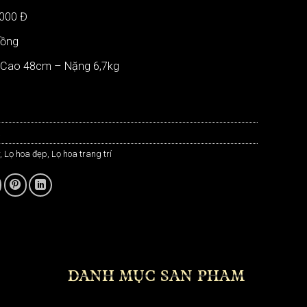
.000 Đ
Đồng
: Cao 48cm – Nặng 6,7kg
a
,
Lọ hoa đẹp
,
Lọ hoa trang trí
DANH MỤC SẢN PHẨM