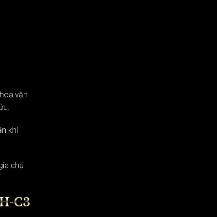
 hoa văn
ửu.
ận khí
gia chủ
H-C3