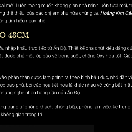
i cái mới. Luôn mong muốn không gian nhà mình luôn tươi mới, t
ng thể thiếu, của các chị em phụ nữa chúng ta.
Hoàng Kim Cá
ùng tìm hiểu ngay nhé!
AO 48CM
nhập khẩu trực tiếp từ Ấn Độ. Thiết kế pha chút kiểu dáng củ
ặt được phủ một lớp bảo vệ trong suốt, chống Oxy hóa tốt. Giúp
vào phần thân được làm phình ra theo bình bầu dục, nhỏ dần về
được bao phủ, bởi các họa tiết hoa lá khác nhau vô cùng bắt mắ
từ những nghệ nhân hàng đầu của Ấn Độ.
ang trang trí
phòng khách, phòng bếp, phòng làm việc, kệ trưng
không gian trang trí.