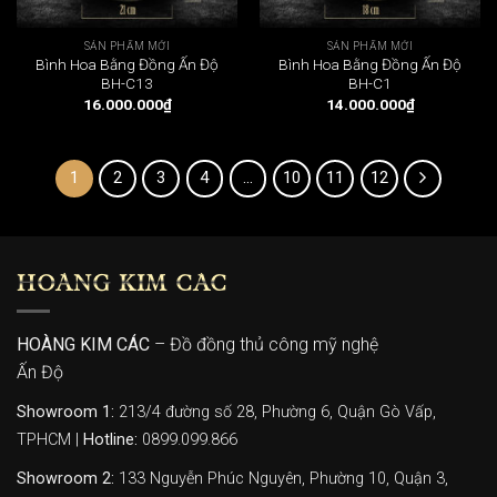
SẢN PHẨM MỚI
SẢN PHẨM MỚI
Bình Hoa Bằng Đồng Ấn Độ
Bình Hoa Bằng Đồng Ấn Độ
BH-C13
BH-C1
16.000.000
₫
14.000.000
₫
1
2
3
4
…
10
11
12
HOÀNG KIM CÁC
HOÀNG KIM CÁC
– Đồ đồng thủ công mỹ nghệ
Ấn Độ
Showroom 1:
213/4 đường số 28, Phường 6, Quận Gò Vấp,
TPHCM |
Hotline:
0899.099.866
Showroom 2:
133 Nguyễn Phúc Nguyên, Phường 10, Quận 3,