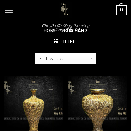
Chuyển
0
đến
nội
dung
Chuyên đồ đồng thủ công
mỹ nghệ Ấn Độ
HOME
/
CỬA HÀNG
FILTER