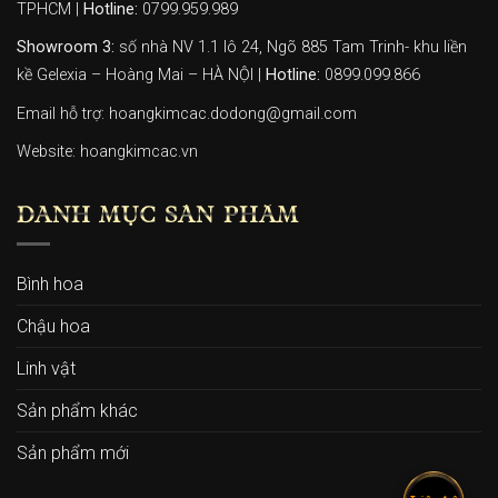
TPHCM |
Hotline:
0799.959.989
Showroom 3:
số nhà NV 1.1 lô 24, Ngõ 885 Tam Trinh- khu liền
kề Gelexia – Hoàng Mai – HÀ NỘI |
Hotline:
0899.099.866
Email hỗ trợ: hoangkimcac.dodong@gmail.com
Website:
hoangkimcac.vn
DANH MỤC SẢN PHẨM
Bình hoa
Chậu hoa
Linh vật
Sản phẩm khác
Sản phẩm mới