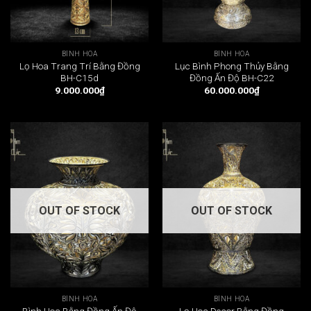
BÌNH HOA
BÌNH HOA
Lọ Hoa Trang Trí Bằng Đồng
Lục Bình Phong Thủy Bằng
BH-C15d
Đồng Ấn Độ BH-C22
9.000.000
₫
60.000.000
₫
OUT OF STOCK
OUT OF STOCK
BÌNH HOA
BÌNH HOA
Bình Hoa Bằng Đồng Ấn Độ
Lọ Hoa Decor Bằng Đồng