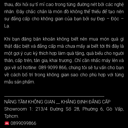
thau, đòi hỏi sự tỉ mỉ cao trong từng đường nét bởi các nghệ
nhân. Đây chắc chắn là món đồ không thể thiếu để tạo nên
sự đẳng cấp cho không gian của bạn bởi sự Đẹp – Độc –
Lạ.
Khi bạn đăng băn khoăn không biết nên mua món quà gì
thật đặc biệt và đẳng cấp mà chưa mấy ai biết tới thì đây là
một gợi ý cực kỳ thích hợp làm quà tặng, quà biếu cho người
thân, cấp trên, tân gia, khai trương…Chỉ cần nhấc máy lên và
gọi về số hotline: 089 9099 866, chúng tôi sẽ tư vấn cho bạn
về cách bố trí trong không gian sao cho phù hợp với từng
mẫu sản phẩm.
__________________________________________________
NÂNG TẦM KHÔNG GIAN __ KHẲNG ĐỊNH ĐẲNG CẤP
Showroom 1: 213/4 Đường Số 28, Phường 6, Gò Vấp,
Tphcm.
0899099866