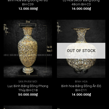
BH-C39
48cm BH-C3
12.000.000
₫
16.000.000
₫
OUT OF STOCK
SẢN PHẨM MỚI
BÌNH HOA
Lục Bình Bằng Đồng Phong
Bình hoa Bằng Đồng Ấn Độ
Thủy BH-C18
BH-C11
50.000.000
₫
14.000.000
₫