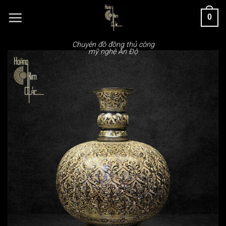
Chuyển
0
đến
nội
dung
Chuyên đồ đồng thủ công
mỹ nghệ Ấn Độ