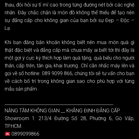
thau, đòi hỏi sự tỉ mỉ cao trong từng đường nét bởi các nghệ
nhân. Đây chắc chắn là món đồ không thể thiếu để tạo nên
sự đẳng cấp cho không gian của bạn bởi sự Đẹp – Độc –
Lạ.
Khi bạn đăng băn khoăn không biết nên mua món quà gì
thật đặc biệt và đẳng cấp mà chưa mấy ai biết tới thì đây là
một gợi ý cực kỳ thích hợp làm quà tặng, quà biếu cho người
thân, cấp trên, tân gia, khai trương…Chỉ cần nhấc máy lên và
gọi về số hotline: 089 9099 866, chúng tôi sẽ tư vấn cho bạn
về cách bố trí trong không gian sao cho phù hợp với từng
mẫu sản phẩm.
__________________________________________________
NÂNG TẦM KHÔNG GIAN __ KHẲNG ĐỊNH ĐẲNG CẤP
Showroom 1: 213/4 Đường Số 28, Phường 6, Gò Vấp,
TP.HCM.
0899099866