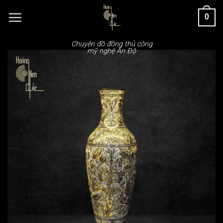
Chuyển
0
đến
nội
dung
Chuyên đồ đồng thủ công
mỹ nghệ Ấn Độ