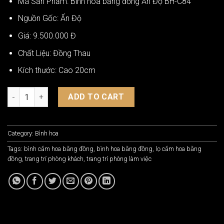
Mã Sản Phẩm: Bình hoa bằng đồng Ấn Độ BH-C84
Nguồn Gốc: Ấn Độ
Giá: 9.500.000 Đ
Chất Liệu: Đồng Thau
Kích thước: Cao 20cm
Bình Hoa Bằng Đồng Ấn Độ Hút Tài Lộc BH-C84 quantity
ADD TO CART
Category:
Bình hoa
Tags:
bình cắm hoa bằng đồng
,
bình hoa bằng đồng
,
lọ cắm hoa bằng
đồng
,
trang trí phòng khách
,
trang trí phòng làm việc