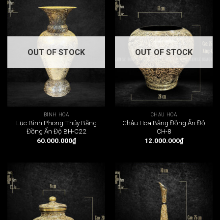
OUT OF STOCK
OUT OF STOCK
BÌNH HOA
CHẬU HOA
Lục Bình Phong Thủy Bằng
Chậu Hoa Bằng Đồng Ấn Độ
Đồng Ấn Độ BH-C22
CH-8
60.000.000
₫
12.000.000
₫