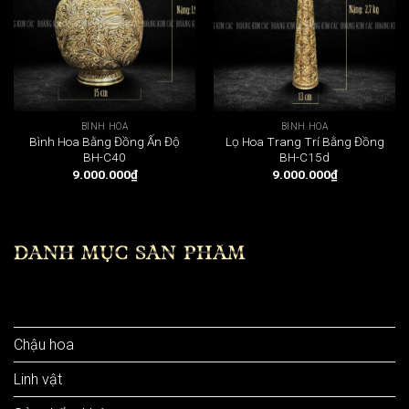
BÌNH HOA
BÌNH HOA
Bình Hoa Bằng Đồng Ấn Độ
Lọ Hoa Trang Trí Bằng Đồng
BH-C40
BH-C15d
9.000.000
₫
9.000.000
₫
DANH MỤC SẢN PHẨM
Bình hoa
Chậu hoa
Linh vật