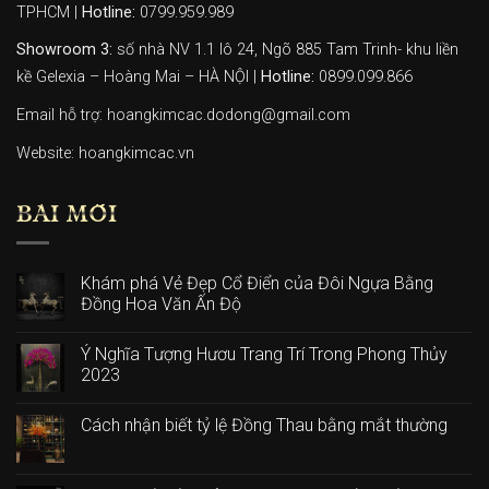
TPHCM |
Hotline:
0799.959.989
Showroom 3:
số nhà NV 1.1 lô 24, Ngõ 885 Tam Trinh- khu liền
kề Gelexia – Hoàng Mai – HÀ NỘI |
Hotline:
0899.099.866
Email hỗ trợ: hoangkimcac.dodong@gmail.com
Website:
hoangkimcac.vn
BÀI MỚI
Khám phá Vẻ Đẹp Cổ Điển của Đôi Ngựa Bằng
Đồng Hoa Văn Ấn Độ
Ý Nghĩa Tượng Hươu Trang Trí Trong Phong Thủy
2023
Cách nhận biết tỷ lệ Đồng Thau bằng mắt thường