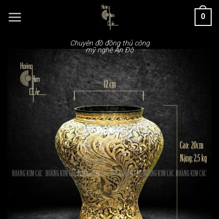
Chuyển
0
đến
nội
dung
Chuyên đồ đồng thủ công
mỹ nghệ Ấn Độ