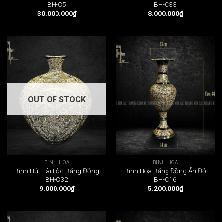
BH-C5
BH-C33
30.000.000
₫
8.000.000
₫
OUT OF STOCK
BÌNH HOA
BÌNH HOA
Bình Hút Tài Lộc Bằng Đồng
Bình Hoa Bằng Đồng Ấn Độ
BH-C32
BH-C16
9.000.000
₫
5.200.000
₫