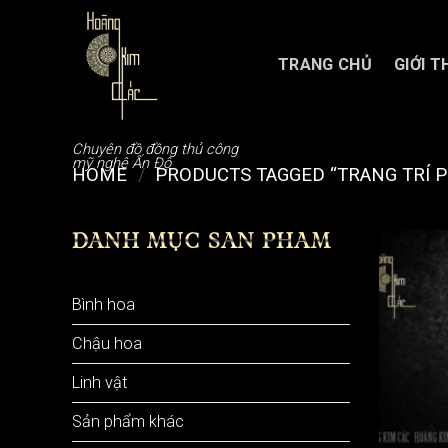
Chuyển
đến
nội
TRANG CHỦ
GIỚI T
dung
Chuyên đồ đồng thủ công
mỹ nghệ Ấn Độ
HOME
/
PRODUCTS TAGGED “TRANG TRÍ 
DANH MỤC SẢN PHẨM
Bình hoa
Chậu hoa
Linh vật
Sản phẩm khác