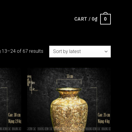
CART /
0
₫
0
 13–24 of 67 results