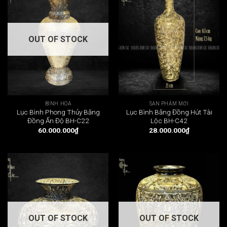
OUT OF STOCK
BÌNH HOA
SẢN PHẨM MỚI
Lục Bình Phong Thủy Bằng
Lục Bình Bằng Đồng Hút Tài
Đồng Ấn Độ BH-C22
Lộc BH-C42
60.000.000
₫
28.000.000
₫
OUT OF STOCK
OUT OF STOCK