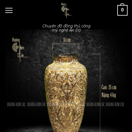
Chuyển
0
đến
nội
dung
Chuyên đồ đồng thủ công
mỹ nghệ Ấn Độ