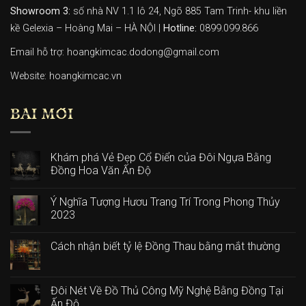
Showroom 3:
số nhà NV 1.1 lô 24, Ngõ 885 Tam Trinh- khu liền
kề Gelexia – Hoàng Mai – HÀ NỘI |
Hotline:
0899.099.866
Email hỗ trợ: hoangkimcac.dodong@gmail.com
Website:
hoangkimcac.vn
BÀI MỚI
Khám phá Vẻ Đẹp Cổ Điển của Đôi Ngựa Bằng
Đồng Hoa Văn Ấn Độ
Ý Nghĩa Tượng Hươu Trang Trí Trong Phong Thủy
2023
Cách nhận biết tỷ lệ Đồng Thau bằng mắt thường
Đôi Nét Về Đồ Thủ Công Mỹ Nghệ Bằng Đồng Tại
Ấn Độ