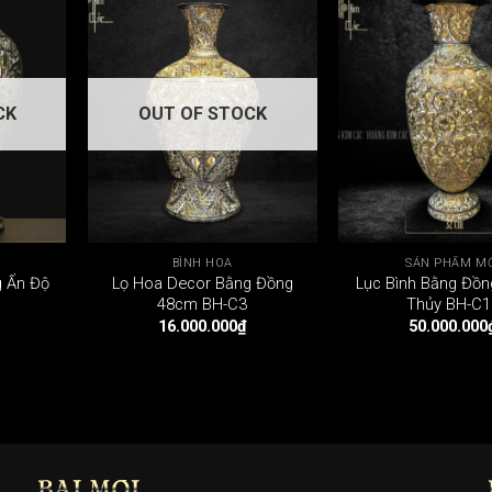
CK
OUT OF STOCK
BÌNH HOA
SẢN PHẨM M
g Ấn Độ
Lọ Hoa Decor Bằng Đồng
Lục Bình Bằng Đồ
48cm BH-C3
Thủy BH-C1
16.000.000
₫
50.000.000
BÀI MỚI