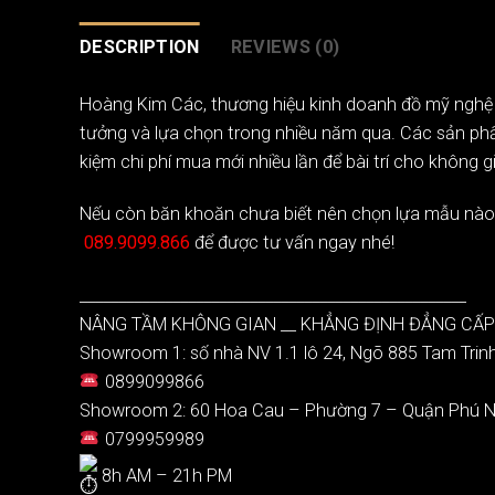
DESCRIPTION
REVIEWS (0)
Hoàng Kim Các
, thương hiệu kinh doanh đồ mỹ nghệ
tưởng và lựa chọn trong nhiều năm qua. Các sản phẩm 
kiệm chi phí mua mới nhiều lần để bài trí cho không g
Nếu còn băn khoăn chưa biết nên chọn lựa mẫu nào p
089.9099.866
để được tư vấn ngay nhé!
__________________________________________________
NÂNG TẦM KHÔNG GIAN __ KHẲNG ĐỊNH ĐẲNG CẤP
Showroom 1: số nhà NV 1.1 lô 24, Ngõ 885 Tam Trin
0899099866
Showroom 2: 60 Hoa Cau – Phường 7 – Quận Phú 
0799959989
8h AM – 21h PM