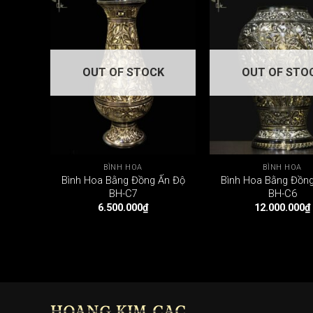
OUT OF STOCK
OUT OF STO
BÌNH HOA
BÌNH HOA
Bình Hoa Bằng Đồng Ấn Độ
Bình Hoa Bằng Đồn
BH-C7
BH-C6
6.500.000
₫
12.000.000
₫
HOÀNG KIM CÁC