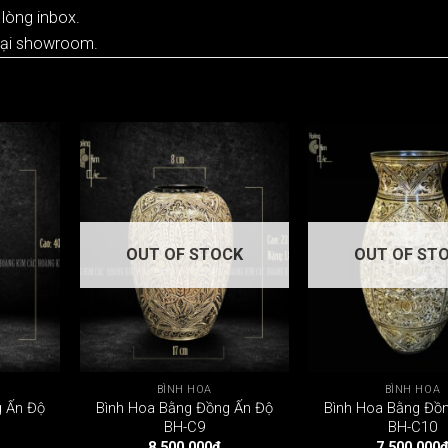
 lòng inbox.
tại showroom.
OUT OF STOCK
OUT OF ST
BÌNH HOA
BÌNH HOA
g Ấn Độ
Bình Hoa Bằng Đồng Ấn Độ
Bình Hoa Bằng Đồ
BH-C9
BH-C10
8.500.000
₫
7.500.000