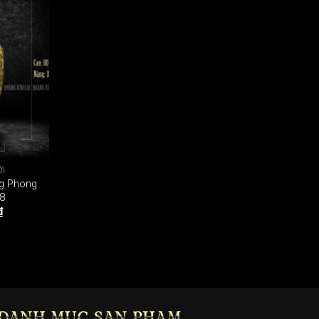
ỚI
ng Phong
8
₫
DANH MỤC SẢN PHẨM