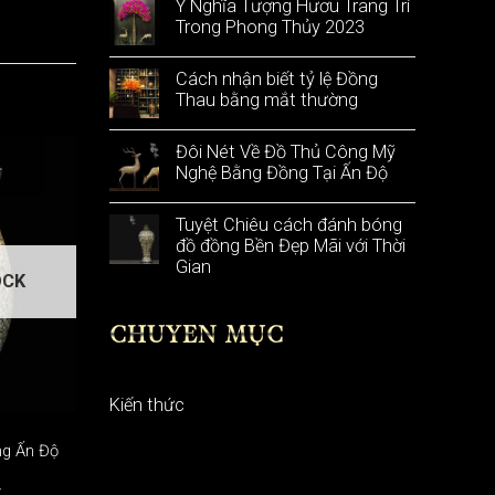
Ý Nghĩa Tượng Hươu Trang Trí
Trong Phong Thủy 2023
Cách nhận biết tỷ lệ Đồng
Thau bằng mắt thường
Đôi Nét Về Đồ Thủ Công Mỹ
Nghệ Bằng Đồng Tại Ấn Độ
Tuyệt Chiêu cách đánh bóng
đồ đồng Bền Đẹp Mãi với Thời
Gian
OCK
CHUYÊN MỤC
Kiến thức
ng Ấn Độ
₫