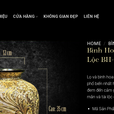
HIỆU
CỬA HÀNG
KHÔNG GIAN ĐẸP
LIÊN HỆ
HOME
/
BÌ
Bình Ho
Lộc BH-
Lọ và bình hoa
phổ biến nhất 
đem đến cảm gi
mắn và tài lộc
Mã Sản Phẩ