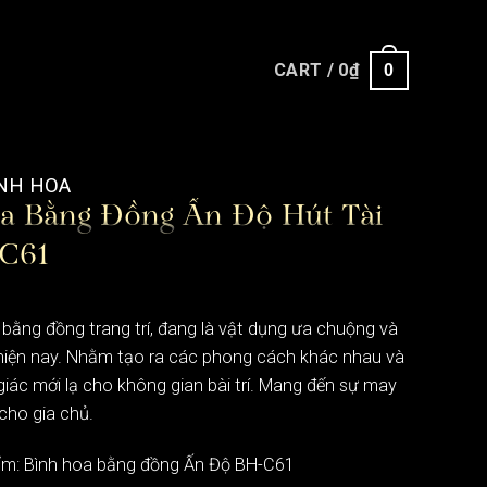
CART /
0
₫
0
NH HOA
a Bằng Đồng Ấn Độ Hút Tài
C61
 bằng đồng trang trí, đang là vật dụng ưa chuộng và
hiện nay. Nhằm tạo ra các phong cách khác nhau và
ác mới lạ cho không gian bài trí. Mang đến sự may
 cho gia chủ.
m: Bình hoa bằng đồng Ấn Độ BH-C61