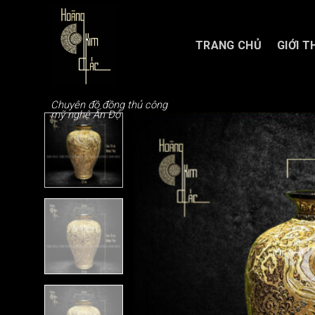
Chuyển
đến
nội
TRANG CHỦ
GIỚI T
dung
Chuyên đồ đồng thủ công
mỹ nghệ Ấn Độ