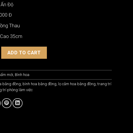
 Ấn Độ
.000 Đ
Đồng Thau
: Cao 35cm
Đồng Ấn Độ Hút Tài Lộc BH-C61 quantity
ADD TO CART
hẩm mới
,
Bình hoa
a bằng đồng
,
bình hoa bằng đồng
,
lọ cắm hoa bằng đồng
,
trang trí
g trí phòng làm việc