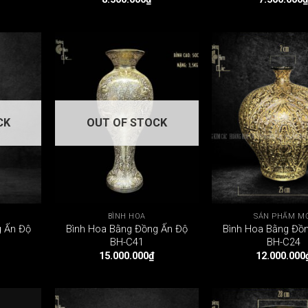
CK
OUT OF STOCK
BÌNH HOA
SẢN PHẨM M
g Ấn Độ
Bình Hoa Bằng Đồng Ấn Độ
Bình Hoa Bằng Đồ
BH-C41
BH-C24
15.000.000
₫
12.000.000