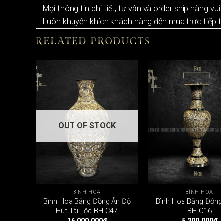
– Mọi thông tin chi tiết, tư vấn và order ship hàng vui
– Luôn khuyến khích khách hàng đến mua trực tiếp 
RELATED PRODUCTS
OUT OF STOCK
BÌNH HOA
BÌNH HOA
Bình Hoa Bằng Đồng Ấn Độ
Bình Hoa Bằng Đồn
Hút Tài Lộc BH-C47
BH-C16
16.000.000
₫
5.200.000
₫