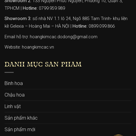
Showroom 2:
133 Nguyễn Phúc Nguyên, Phường 10, Quận 3,
TPHCM |
Hotline:
0799.959.989
Showroom 3:
số nhà NV 1.1 lô 24, Ngõ 885 Tam Trinh- khu liền
kề Gelexia – Hoàng Mai – HÀ NỘI |
Hotline:
0899.099.866
Email hỗ trợ: hoangkimcac.dodong@gmail.com
Website:
hoangkimcac.vn
DANH MỤC SẢN PHẨM
Bình hoa
Chậu hoa
Linh vật
Sản phẩm khác
Sản phẩm mới