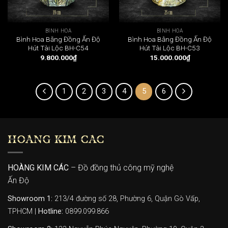
BÌNH HOA
BÌNH HOA
Bình Hoa Bằng Đồng Ấn Độ
Bình Hoa Bằng Đồng Ấn Độ
Hút Tài Lộc BH-C54
Hút Tài Lộc BH-C53
9.800.000
₫
15.000.000
₫
1
2
3
4
5
6
HOÀNG KIM CÁC
HOÀNG KIM CÁC
– Đồ đồng thủ công mỹ nghệ
Ấn Độ
Showroom 1:
213/4 đường số 28, Phường 6, Quận Gò Vấp,
TPHCM |
Hotline:
0899.099.866