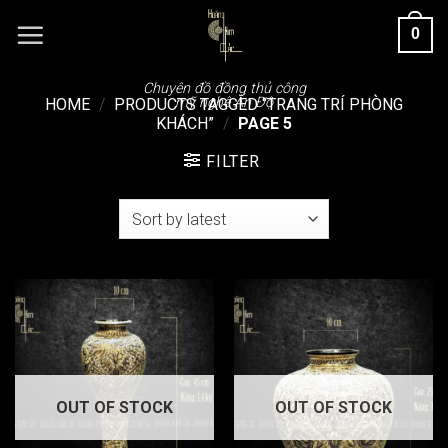
Chuyển
0
đến
nội
dung
Chuyên đồ đồng thủ công
mỹ nghệ Ấn Độ
HOME
/
PRODUCTS TAGGED “TRANG TRÍ PHÒNG
KHÁCH”
/
PAGE 5
FILTER
OUT OF STOCK
OUT OF STOCK