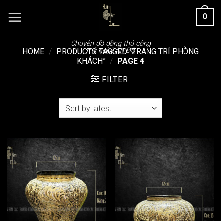
Chuyển
0
đến
nội
dung
Chuyên đồ đồng thủ công
mỹ nghệ Ấn Độ
HOME
/
PRODUCTS TAGGED “TRANG TRÍ PHÒNG
KHÁCH”
/
PAGE 4
FILTER