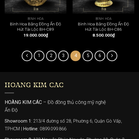
BÌNH HOA
BÌNH HOA
Bình Hoa Bằng Đồng Ấn Độ
Bình Hoa Bằng Đồng Ấn Độ
Hút Tài Lộc BH-C89
Hút Tài Lộc BH-C86
19.000.000
₫
8.500.000
₫
1
2
3
4
5
6
HOÀNG KIM CÁC
HOÀNG KIM CÁC
– Đồ đồng thủ công mỹ nghệ
Ấn Độ
Showroom 1:
213/4 đường số 28, Phường 6, Quận Gò Vấp,
TPHCM |
Hotline:
0899.099.866