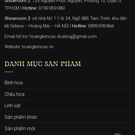
Showroom 2:
133 Nguyễn Phúc Nguyên, Phường 10, Quận 3,
TPHCM |
Hotline:
0799.959.989
Showroom 3:
số nhà NV 1.1 lô 24, Ngõ 885 Tam Trinh- khu liền
kề Gelexia – Hoàng Mai – HÀ NỘI |
Hotline:
0899.099.866
Email hỗ trợ: hoangkimcac.dodong@gmail.com
Website:
hoangkimcac.vn
DANH MỤC SẢN PHẨM
Bình hoa
Chậu hoa
Linh vật
Sản phẩm khác
Sản phẩm mới