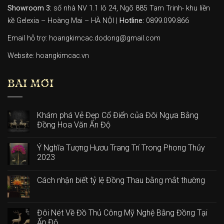
Showroom 3:
số nhà NV 1.1 lô 24, Ngõ 885 Tam Trinh- khu liền
kề Gelexia – Hoàng Mai – HÀ NỘI |
Hotline:
0899.099.866
Email hỗ trợ: hoangkimcac.dodong@gmail.com
Website:
hoangkimcac.vn
BÀI MỚI
Khám phá Vẻ Đẹp Cổ Điển của Đôi Ngựa Bằng
Đồng Hoa Văn Ấn Độ
Ý Nghĩa Tượng Hươu Trang Trí Trong Phong Thủy
2023
Cách nhận biết tỷ lệ Đồng Thau bằng mắt thường
Đôi Nét Về Đồ Thủ Công Mỹ Nghệ Bằng Đồng Tại
Ấn Độ