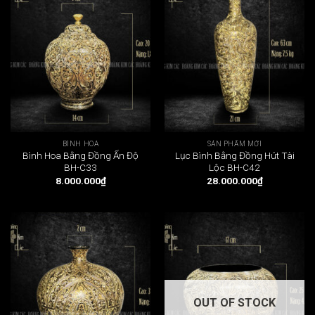
BÌNH HOA
SẢN PHẨM MỚI
Bình Hoa Bằng Đồng Ấn Độ
Lục Bình Bằng Đồng Hút Tài
BH-C33
Lộc BH-C42
8.000.000
₫
28.000.000
₫
OUT OF STOCK