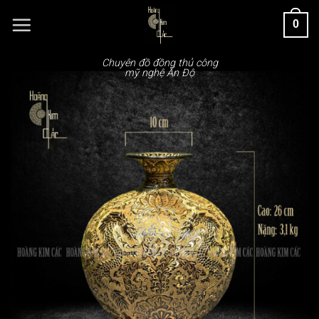
Chuyển
0
đến
nội
dung
Chuyên đồ đồng thủ công
mỹ nghệ Ấn Độ