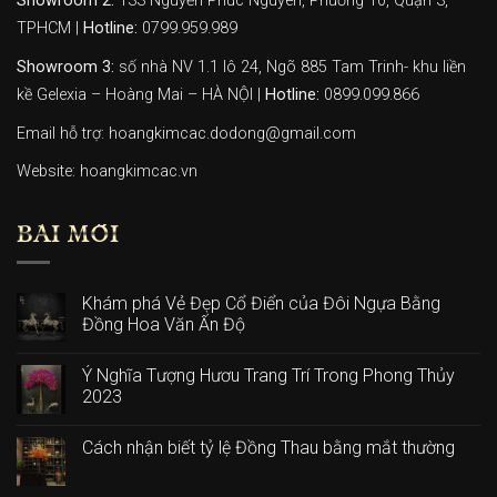
Showroom 2:
133 Nguyễn Phúc Nguyên, Phường 10, Quận 3,
TPHCM |
Hotline:
0799.959.989
Showroom 3:
số nhà NV 1.1 lô 24, Ngõ 885 Tam Trinh- khu liền
kề Gelexia – Hoàng Mai – HÀ NỘI |
Hotline:
0899.099.866
Email hỗ trợ: hoangkimcac.dodong@gmail.com
Website:
hoangkimcac.vn
BÀI MỚI
Khám phá Vẻ Đẹp Cổ Điển của Đôi Ngựa Bằng
Đồng Hoa Văn Ấn Độ
Ý Nghĩa Tượng Hươu Trang Trí Trong Phong Thủy
2023
Cách nhận biết tỷ lệ Đồng Thau bằng mắt thường