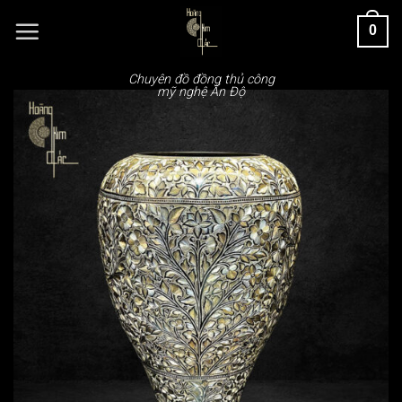
Chuyển
0
đến
nội
dung
Chuyên đồ đồng thủ công
mỹ nghệ Ấn Độ