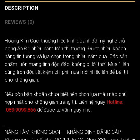
DESCRIPTION
REVIEWS (0)
Hoàng Kim Các
, thương hiệu kinh doanh đồ mỹ nghệ thủ
công Ấn Độ nhiều năm trên thị trường. Được nhiều khách
hàng tin tưởng và lựa chọn trong nhiều năm qua. Các sản
phẩm luôn mang tính độc đáo, không bị lỗi thời. Mua 1 lần
dùng trọn đời, tiết kiệm chi phí mua mới nhiều lần để bài trí
cho không gian.
Nếu còn băn khoăn chưa biết nên chọn lựa mẫu nào phù
hợp nhất cho không gian trang trí. Liên hệ ngay
Hotline:
089.9099.866
để được tư vấn ngay nhé!
__________________________________________________
NÂNG TẦM KHÔNG GIAN __ KHẲNG ĐỊNH ĐẲNG CẤP
Showroom 1: số nhà NV 1.1 lô 24, Ngõ 885 Tam Trinh –