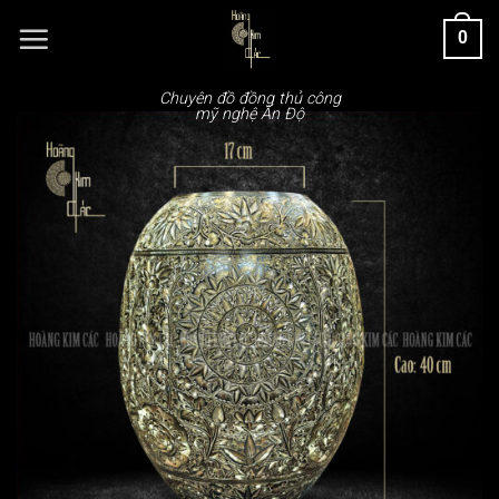
Chuyển
0
đến
nội
dung
Chuyên đồ đồng thủ công
mỹ nghệ Ấn Độ