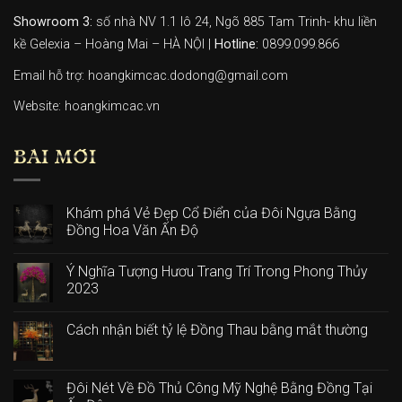
Showroom 3:
số nhà NV 1.1 lô 24, Ngõ 885 Tam Trinh- khu liền
kề Gelexia – Hoàng Mai – HÀ NỘI |
Hotline:
0899.099.866
Email hỗ trợ: hoangkimcac.dodong@gmail.com
Website:
hoangkimcac.vn
BÀI MỚI
Khám phá Vẻ Đẹp Cổ Điển của Đôi Ngựa Bằng
Đồng Hoa Văn Ấn Độ
Ý Nghĩa Tượng Hươu Trang Trí Trong Phong Thủy
2023
Cách nhận biết tỷ lệ Đồng Thau bằng mắt thường
Đôi Nét Về Đồ Thủ Công Mỹ Nghệ Bằng Đồng Tại