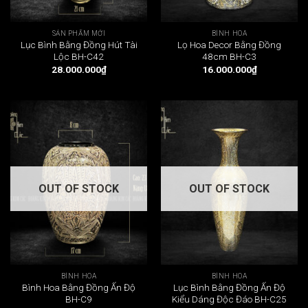
SẢN PHẨM MỚI
BÌNH HOA
Lục Bình Bằng Đồng Hút Tài
Lọ Hoa Decor Bằng Đồng
Lộc BH-C42
48cm BH-C3
28.000.000
₫
16.000.000
₫
OUT OF STOCK
OUT OF STOCK
BÌNH HOA
BÌNH HOA
Bình Hoa Bằng Đồng Ấn Độ
Lục Bình Bằng Đồng Ấn Độ
BH-C9
Kiểu Dáng Độc Đáo BH-C25