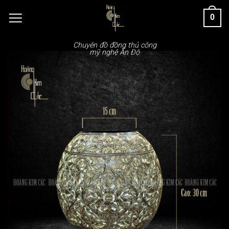
Chuyển
0
đến
nội
dung
Chuyên đồ đồng thủ công
mỹ nghệ Ấn Độ