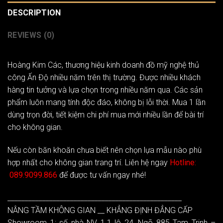
DESCRIPTION
REVIEWS (0)
Hoàng Kim Các
, thương hiệu kinh doanh đồ mỹ nghệ thủ
công Ấn Độ nhiều năm trên thị trường. Được nhiều khách
hàng tin tưởng và lựa chọn trong nhiều năm qua. Các sản
phẩm luôn mang tính độc đáo, không bị lỗi thời. Mua 1 lần
dùng trọn đời, tiết kiệm chi phí mua mới nhiều lần để bài trí
cho không gian.
Nếu còn băn khoăn chưa biết nên chọn lựa mẫu nào phù
hợp nhất cho không gian trang trí. Liên hệ ngay
Hotline:
089.9099.866
để được tư vấn ngay nhé!
__________________________________________________
NÂNG TẦM KHÔNG GIAN __ KHẲNG ĐỊNH ĐẲNG CẤP
Showroom 1: số nhà NV 1.1 lô 24, Ngõ 885 Tam Trinh –