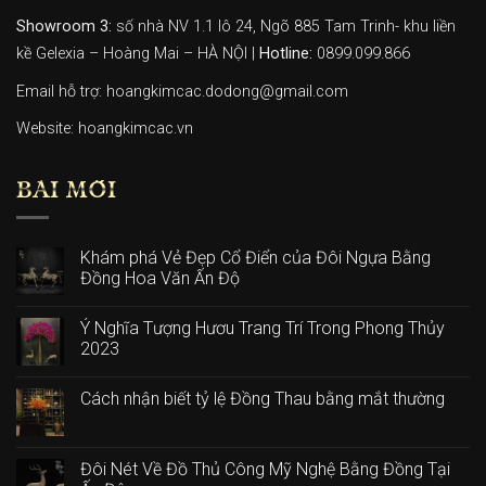
Showroom 3:
số nhà NV 1.1 lô 24, Ngõ 885 Tam Trinh- khu liền
kề Gelexia – Hoàng Mai – HÀ NỘI |
Hotline:
0899.099.866
Email hỗ trợ: hoangkimcac.dodong@gmail.com
Website:
hoangkimcac.vn
BÀI MỚI
Khám phá Vẻ Đẹp Cổ Điển của Đôi Ngựa Bằng
Đồng Hoa Văn Ấn Độ
Ý Nghĩa Tượng Hươu Trang Trí Trong Phong Thủy
2023
Cách nhận biết tỷ lệ Đồng Thau bằng mắt thường
Đôi Nét Về Đồ Thủ Công Mỹ Nghệ Bằng Đồng Tại