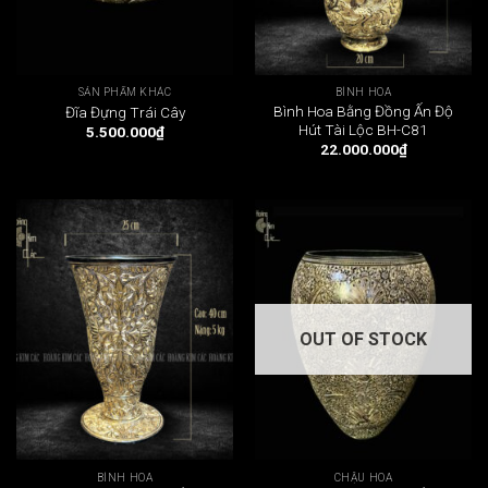
SẢN PHẨM KHÁC
BÌNH HOA
Bình Hoa Bằng Đồng Ấn Độ
Đĩa Đựng Trái Cây
Hút Tài Lộc BH-C81
5.500.000
₫
22.000.000
₫
OUT OF STOCK
BÌNH HOA
CHẬU HOA