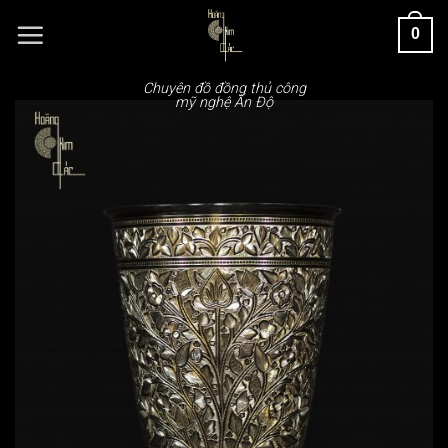
Chuyển
0
đến
nội
dung
Chuyên đồ đồng thủ công
mỹ nghệ Ấn Độ