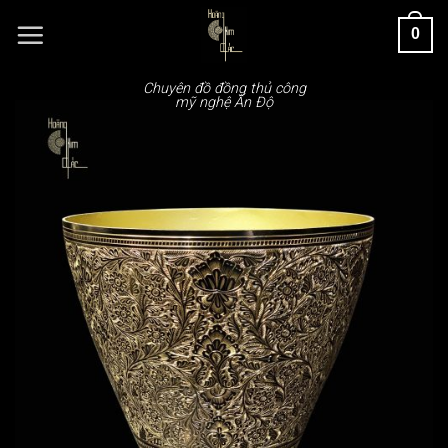
Chuyển
0
đến
nội
dung
Chuyên đồ đồng thủ công
mỹ nghệ Ấn Độ