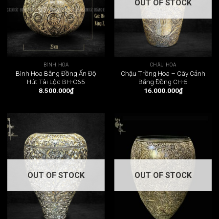
OUT OF STOCK
BÌNH HOA
CHẬU HOA
Bình Hoa Bằng Đồng Ấn Độ
Chậu Trồng Hoa – Cây Cảnh
Hút Tài Lộc BH-C65
Bằng Đồng CH-5
8.500.000
₫
16.000.000
₫
OUT OF STOCK
OUT OF STOCK