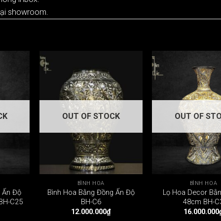
tại showroom.
CK
OUT OF STOCK
OUT OF ST
BÌNH HOA
BÌNH HOA
 Ấn Độ
Bình Hoa Bằng Đồng Ấn Độ
Lọ Hoa Decor Bằ
 BH-C25
BH-C6
48cm BH-C
12.000.000
₫
16.000.000