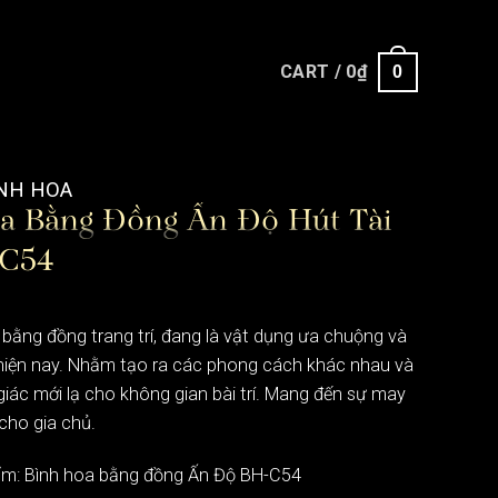
CART /
0
₫
0
NH HOA
a Bằng Đồng Ấn Độ Hút Tài
-C54
 bằng đồng trang trí, đang là vật dụng ưa chuộng và
hiện nay. Nhằm tạo ra các phong cách khác nhau và
ác mới lạ cho không gian bài trí. Mang đến sự may
 cho gia chủ.
m: Bình hoa bằng đồng Ấn Độ BH-C54