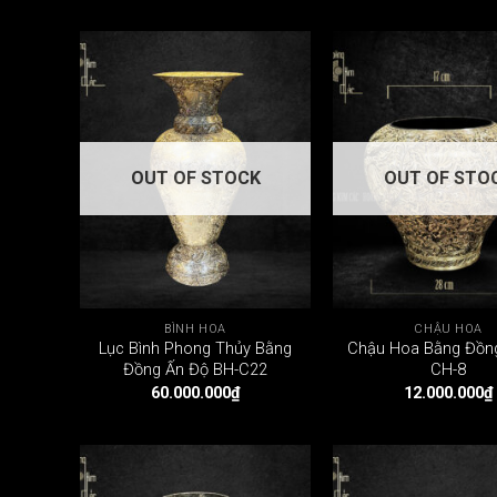
OUT OF STOCK
OUT OF STO
BÌNH HOA
CHẬU HOA
Lục Bình Phong Thủy Bằng
Chậu Hoa Bằng Đồn
Đồng Ấn Độ BH-C22
CH-8
60.000.000
₫
12.000.000
₫