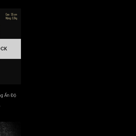
OCK
ng Ấn Độ
₫