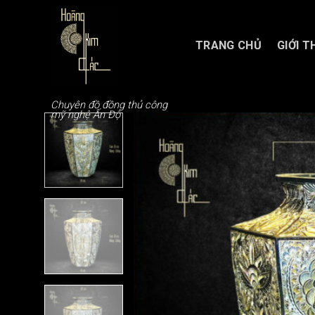
Chuyển
đến
nội
TRANG CHỦ
GIỚI T
dung
Chuyên đồ đồng thủ công
mỹ nghệ Ấn Độ