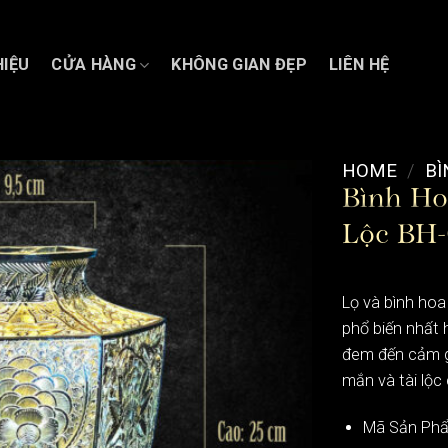
HIỆU
CỬA HÀNG
KHÔNG GIAN ĐẸP
LIÊN HỆ
HOME
/
BÌ
Bình Ho
Lộc BH
Lọ và bình hoa
phổ biến nhất 
đem đến cảm gi
mắn và tài lộc
Mã Sản Phẩ