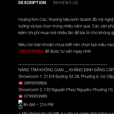
DESCRIPTION
REVIEWS (0)
Hoàng Kim Các
, thương hiệu kinh doanh đồ mỹ nghệ
tưởng và lựa chọn trong nhiều năm qua. Các sản phẩm 
kiệm chi phí mua mới nhiều lần để bài trí cho không g
Nếu còn băn khoăn chưa biết nên chọn lựa mẫu nào p
089.9099.866
để được tư vấn ngay nhé!
__________________________________________________
NÂNG TẦM KHÔNG GIAN __ KHẲNG ĐỊNH ĐẲNG CẤP
Showroom 1: 213/4 Đường Số 28, Phường 6, Gò Vấp
0899099866
Showroom 2: 133 Nguyễn Phúc Nguyên, Phường 10, 
0799959989
8h AM – 21h PM
– Mọi thông tin chi tiết, tư vấn và order ship hàng vui