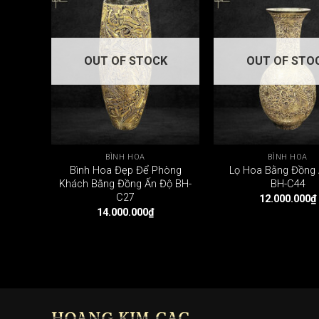
OUT OF STOCK
OUT OF STO
BÌNH HOA
BÌNH HOA
Bình Hoa Đẹp Để Phòng
Lọ Hoa Bằng Đồng
Khách Bằng Đồng Ấn Độ BH-
BH-C44
C27
12.000.000
₫
14.000.000
₫