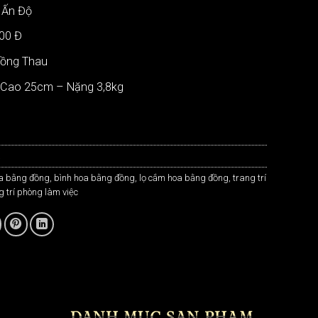
 Ấn Độ
000 Đ
Đồng Thau
: Cao 25cm – Nặng 3,8kg
a
a bằng đồng
,
bình hoa bằng đồng
,
lọ cắm hoa bằng đồng
,
trang trí
g trí phòng làm việc