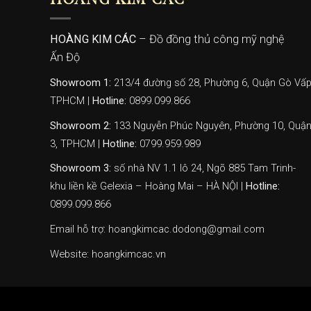
HOÀNG KIM CÁC
HOÀNG KIM CÁC
– Đồ đồng thủ công mỹ nghệ
Ấn Độ
Showroom 1:
213/4 đường số 28, Phường 6, Quận Gò Vấp
TPHCM |
Hotline:
0899.099.866
Showroom 2:
133 Nguyễn Phúc Nguyên, Phường 10, Quậ
3, TPHCM |
Hotline:
0799.959.989
Showroom 3:
số nhà NV 1.1 lô 24, Ngõ 885 Tam Trinh-
khu liền kề Gelexia – Hoàng Mai – HÀ NỘI |
Hotline:
0899.099.866
Email hỗ trợ: hoangkimcac.dodong@gmail.com
Website:
hoangkimcac.vn