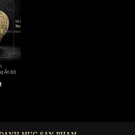
ỚI
ng Ấn Độ
₫