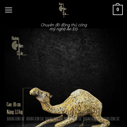
Chuyển
0
đến
nội
dung
Chuyên đồ đồng thủ công
mỹ nghệ Ấn Độ