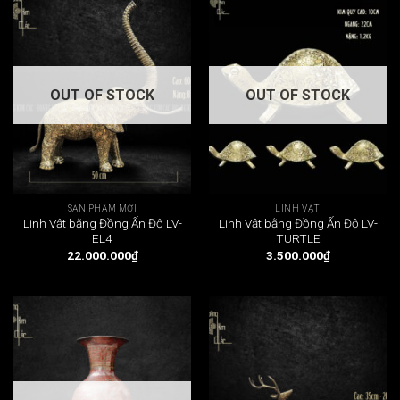
OUT OF STOCK
OUT OF STOCK
SẢN PHẨM MỚI
LINH VẬT
Linh Vật bằng Đồng Ấn Độ LV-
Linh Vật bằng Đồng Ấn Độ LV-
EL4
TURTLE
22.000.000
₫
3.500.000
₫