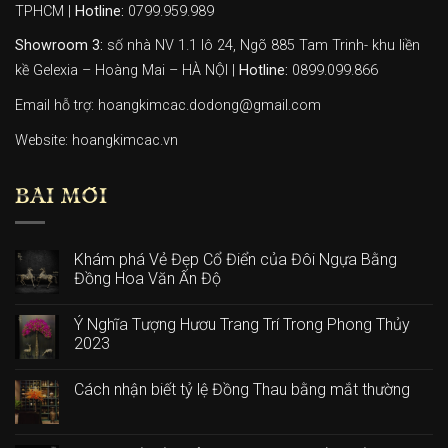
TPHCM |
Hotline:
0799.959.989
Showroom 3:
số nhà NV 1.1 lô 24, Ngõ 885 Tam Trinh- khu liền
kề Gelexia – Hoàng Mai – HÀ NỘI |
Hotline:
0899.099.866
Email hỗ trợ: hoangkimcac.dodong@gmail.com
Website:
hoangkimcac.vn
BÀI MỚI
Khám phá Vẻ Đẹp Cổ Điển của Đôi Ngựa Bằng
Đồng Hoa Văn Ấn Độ
Ý Nghĩa Tượng Hươu Trang Trí Trong Phong Thủy
2023
Cách nhận biết tỷ lệ Đồng Thau bằng mắt thường