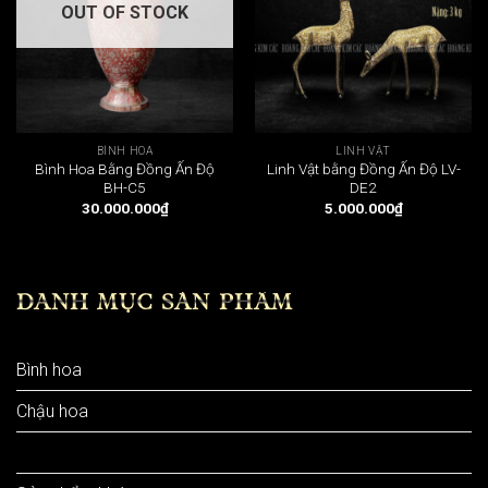
OUT OF STOCK
BÌNH HOA
LINH VẬT
Bình Hoa Bằng Đồng Ấn Độ
Linh Vật bằng Đồng Ấn Độ LV-
BH-C5
DE2
30.000.000
₫
5.000.000
₫
DANH MỤC SẢN PHẨM
Bình hoa
Chậu hoa
Linh vật