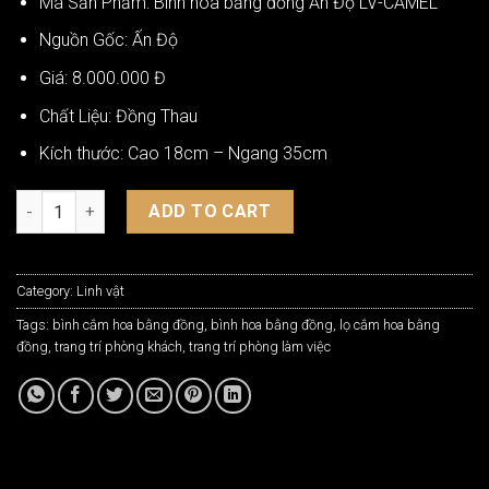
Mã Sản Phẩm: Bình hoa bằng đồng Ấn Độ LV-CAMEL
Nguồn Gốc: Ấn Độ
Giá: 8.000.000 Đ
Chất Liệu: Đồng Thau
Kích thước: Cao 18cm – Ngang 35cm
Bình Hoa Bằng Đồng Ấn Độ Hút Tài Lộc LV-CAMEL quantity
ADD TO CART
Category:
Linh vật
Tags:
bình cắm hoa bằng đồng
,
bình hoa bằng đồng
,
lọ cắm hoa bằng
đồng
,
trang trí phòng khách
,
trang trí phòng làm việc