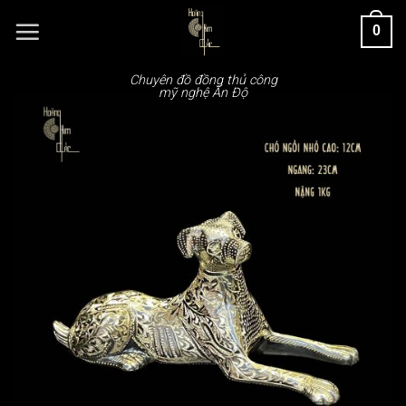
Chuyển
0
đến
nội
dung
Chuyên đồ đồng thủ công
mỹ nghệ Ấn Độ