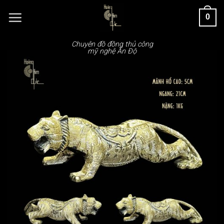
Chuyển
0
đến
nội
dung
Chuyên đồ đồng thủ công
mỹ nghệ Ấn Độ