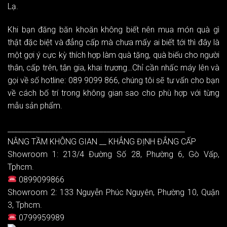
Lạ.
Khi bạn đăng băn khoăn không biết nên mua món quà gì
thật đặc biệt và đẳng cấp mà chưa mấy ai biết tới thì đây là
một gợi ý cực kỳ thích hợp làm quà tặng, quà biếu cho người
thân, cấp trên, tân gia, khai trương…Chỉ cần nhấc máy lên và
gọi về số hotline: 089 9099 866, chúng tôi sẽ tư vấn cho bạn
về cách bố trí trong không gian sao cho phù hợp với từng
mẫu sản phẩm.
__________________________________________________
NÂNG TẦM KHÔNG GIAN __ KHẲNG ĐỊNH ĐẲNG CẤP
Showroom 1: 213/4 Đường Số 28, Phường 6, Gò Vấp,
Tphcm.
0899099866
Showroom 2: 133 Nguyễn Phúc Nguyên, Phường 10, Quận
3, Tphcm.
0799959989