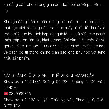
sự đẳng cấp cho không gian của bạn bởi sự Đẹp – Độc –
Lạ.
Khi bạn đăng băn khoăn không biết nên mua món quà gì
thật đặc biệt và đẳng cấp mà chưa mấy ai biết tới thì đây là
một gợi ý cực kỳ thích hợp làm quà tặng, quà biếu cho người
thân, cấp trên, tân gia, khai trương…Chỉ cần nhấc máy lên và
gọi về số hotline: 089 9099 866, chúng tôi sẽ tư vấn cho bạn
về cách bố trí trong không gian sao cho phù hợp với từng
mẫu sản phẩm.
__________________________________________________
NÂNG TẦM KHÔNG GIAN __ KHẲNG ĐỊNH ĐẲNG CẤP
Showroom 1: 213/4 Đường Số 28, Phường 6, Gò Vấp,
TP.HCM.
0899099866
Showroom 2: 133 Nguyễn Phúc Nguyên, Phường 10, Quận
3, TP.HCM.