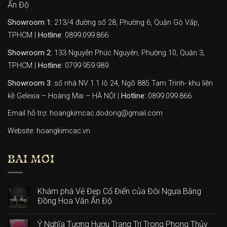
Ấn Độ
Showroom 1:
213/4 đường số 28, Phường 6, Quận Gò Vấp,
TPHCM |
Hotline:
0899.099.866
Showroom 2:
133 Nguyễn Phúc Nguyên, Phường 10, Quận 3,
TPHCM |
Hotline:
0799.959.989
Showroom 3:
số nhà NV 1.1 lô 24, Ngõ 885 Tam Trinh- khu liền
kề Gelexia – Hoàng Mai – HÀ NỘI |
Hotline:
0899.099.866
Email hỗ trợ: hoangkimcac.dodong@gmail.com
Website:
hoangkimcac.vn
BÀI MỚI
Khám phá Vẻ Đẹp Cổ Điển của Đôi Ngựa Bằng
Đồng Hoa Văn Ấn Độ
Ý Nghĩa Tượng Hươu Trang Trí Trong Phong Thủy