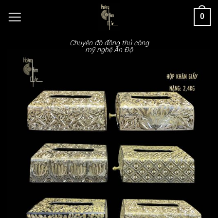
Chuyển
0
đến
nội
dung
Chuyên đồ đồng thủ công
mỹ nghệ Ấn Độ