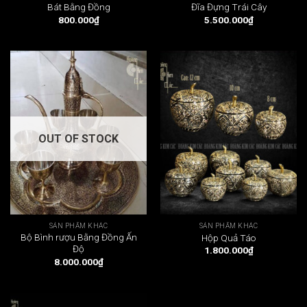
Bát Bằng Đồng
Đĩa Đựng Trái Cây
800.000
₫
5.500.000
₫
OUT OF STOCK
SẢN PHẨM KHÁC
SẢN PHẨM KHÁC
Bộ Bình rượu Bằng Đồng Ấn
Hộp Quả Táo
Độ
1.800.000
₫
8.000.000
₫