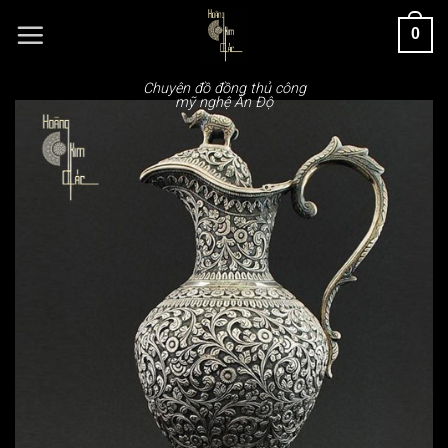
Chuyển
0
đến
nội
dung
Chuyên đồ đồng thủ công
mỹ nghệ Ấn Độ