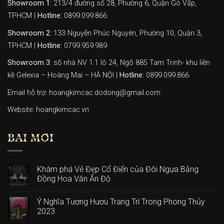
Showroom 1:
213/4 đường số 28, Phường 6, Quận Gò Vấp,
TPHCM |
Hotline:
0899.099.866
Showroom 2:
133 Nguyễn Phúc Nguyên, Phường 10, Quận 3,
TPHCM |
Hotline:
0799.959.989
Showroom 3:
số nhà NV 1.1 lô 24, Ngõ 885 Tam Trinh- khu liền
kề Gelexia – Hoàng Mai – HÀ NỘI |
Hotline:
0899.099.866
Email hỗ trợ: hoangkimcac.dodong@gmail.com
Website:
hoangkimcac.vn
BÀI MỚI
Khám phá Vẻ Đẹp Cổ Điển của Đôi Ngựa Bằng
Đồng Hoa Văn Ấn Độ
Ý Nghĩa Tượng Hươu Trang Trí Trong Phong Thủy
2023