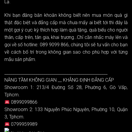
Lạ.
Khi bạn đăng băn khoăn không biết nên mua món quà gì
thật đặc biệt và đẳng cấp mà chưa mấy ai biết tới thì đây là
một gợi ý cực kỳ thích hợp làm quà tặng, quà biếu cho người
thân, cấp trên, tân gia, khai trương…Chỉ cần nhấc máy lên và
gọi về số hotline: 089 9099 866, chúng tôi sẽ tư vấn cho bạn
về cách bố trí trong không gian sao cho phù hợp với từng
mẫu sản phẩm.
__________________________________________________
NÂNG TẦM KHÔNG GIAN __ KHẲNG ĐỊNH ĐẲNG CẤP
Showroom 1: 213/4 Đường Số 28, Phường 6, Gò Vấp,
Tphcm.
0899099866
Showroom 2: 133 Nguyễn Phúc Nguyên, Phường 10, Quận
3, Tphcm.
0799959989