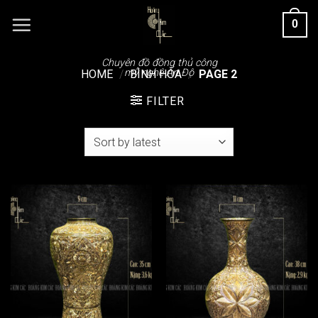
Chuyển
0
đến
nội
dung
Chuyên đồ đồng thủ công
mỹ nghệ Ấn Độ
HOME
/
BÌNH HOA
/
PAGE 2
FILTER