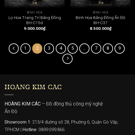
BÌNH HOA
BÌNH HOA
Lọ Hoa Trang Trí Bằng Đồng
Bình Hoa Bằng Đồng Ấn Độ
BH-C15d
BH-C37
9.000.000
₫
8.500.000
₫
1
2
3
4
5
…
7
8
9
HOÀNG KIM CÁC
HOÀNG KIM CÁC
– Đồ đồng thủ công mỹ nghệ
Ấn Độ
Showroom 1:
213/4 đường số 28, Phường 6, Quận Gò Vấp,
TPHCM |
Hotline:
0899.099.866