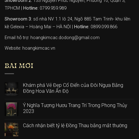
Showroom 2:
133 Nguyễn Phúc Nguyên, Phường 10, Quận 3,
TPHCM |
Hotline:
0799.959.989
Showroom 3:
số nhà NV 1.1 lô 24, Ngõ 885 Tam Trinh- khu liền
kề Gelexia – Hoàng Mai – HÀ NỘI |
Hotline:
0899.099.866
Email hỗ trợ: hoangkimcac.dodong@gmail.com
Website:
hoangkimcac.vn
BÀI MỚI
Khám phá Vẻ Đẹp Cổ Điển của Đôi Ngựa Bằng
Đồng Hoa Văn Ấn Độ
Ý Nghĩa Tượng Hươu Trang Trí Trong Phong Thủy
2023
Cách nhận biết tỷ lệ Đồng Thau bằng mắt thường