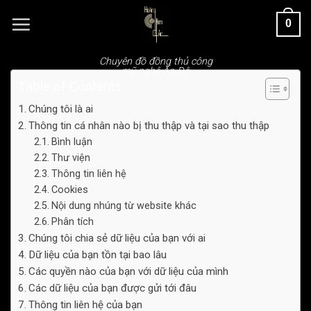
Chuyển
0
đến
nội
dung
Chuyên đồ đồng thủ công
mỹ nghệ Ấn Độ
Table of Contents
Chúng tôi là ai
Thông tin cá nhân nào bị thu thập và tại sao thu thập
Bình luận
Thư viện
Thông tin liên hệ
Cookies
Nội dung nhúng từ website khác
Phân tích
Chúng tôi chia sẻ dữ liệu của bạn với ai
Dữ liệu của bạn tồn tại bao lâu
Các quyền nào của bạn với dữ liệu của mình
Các dữ liệu của bạn được gửi tới đâu
Thông tin liên hệ của bạn