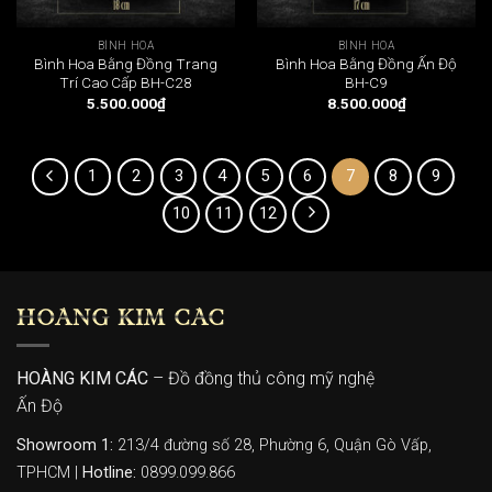
BÌNH HOA
BÌNH HOA
Bình Hoa Bằng Đồng Trang
Bình Hoa Bằng Đồng Ấn Độ
Trí Cao Cấp BH-C28
BH-C9
5.500.000
₫
8.500.000
₫
1
2
3
4
5
6
7
8
9
10
11
12
HOÀNG KIM CÁC
HOÀNG KIM CÁC
– Đồ đồng thủ công mỹ nghệ
Ấn Độ
Showroom 1:
213/4 đường số 28, Phường 6, Quận Gò Vấp,
TPHCM |
Hotline:
0899.099.866