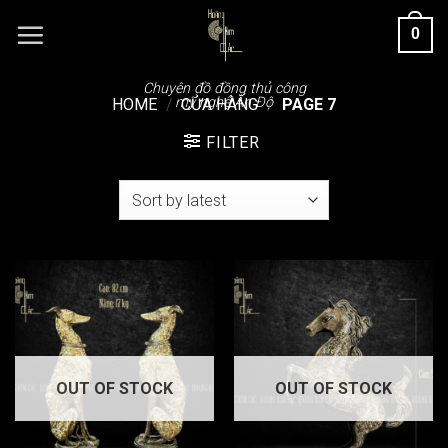
Chuyển
0
đến
nội
dung
Chuyên đồ đồng thủ công
mỹ nghệ Ấn Độ
HOME
/
CỬA HÀNG
/
PAGE 7
FILTER
OUT OF STOCK
OUT OF STOCK